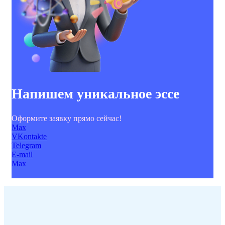
Напишем уникальное эссе
Оформите заявку прямо сейчас!
Max
VKontakte
Telegram
E-mail
Max